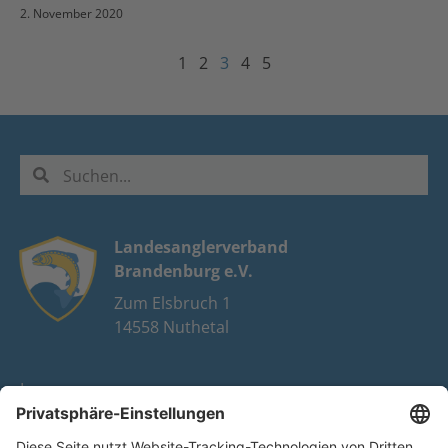
2. November 2020
1
2
3
4
5
Landesanglerverband
Brandenburg e.V.
Zum Elsbruch 1
14558 Nuthetal
Impressum
Datenschutz