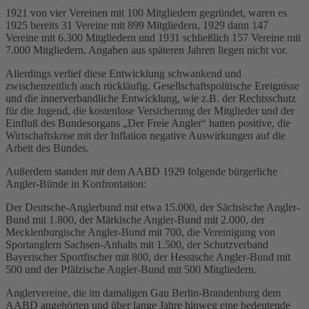
1921 von vier Vereinen mit 100 Mitgliedern gegründet, waren es
1925 bereits 31 Vereine mit 899 Mitgliedern, 1929 dann 147
Vereine mit 6.300 Mitgliedern und 1931 schließlich 157 Vereine mit
7.000 Mitgliedern. Angaben aus späteren Jahren liegen nicht vor.
Allerdings verlief diese Entwicklung schwankend und
zwischenzeitlich auch rückläufig. Gesellschaftspolitische Ereignisse
und die innerverbandliche Entwicklung, wie z.B. der Rechtsschutz
für die Jugend, die kostenlose Versicherung der Mitglieder und der
Einfluß des Bundesorgans „Der Freie Angler“ hatten positive, die
Wirtschaftskrise mit der Inflation negative Auswirkungen auf die
Arbeit des Bundes.
Außerdem standen mit dem AABD 1929 folgende bürgerliche
Angler-Bünde in Konfrontation:
Der Deutsche-Anglerbund mit etwa 15.000, der Sächsische Angler-
Bund mit 1.800, der Märkische Angler-Bund mit 2.000, der
Mecklenburgische Angler-Bund mit 700, die Vereinigung von
Sportanglern Sachsen-Anhalts mit 1.500, der Schutzverband
Bayerischer Sportfischer mit 800, der Hessische Angler-Bund mit
500 und der Pfälzische Angler-Bund mit 500 Mitgliedern.
Anglervereine, die im damaligen Gau Berlin-Brandenburg dem
AABD angehörten und über lange Jahre hinweg eine bedeutende