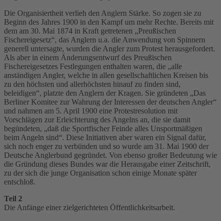
Die Organisiertheit verlieh den Anglern Stärke. So zogen sie zu
Beginn des Jahres 1900 in den Kampf um mehr Rechte. Bereits mit
dem am 30. Mai 1874 in Kraft getretenen „Preußischen
Fischereigesetz“, das Anglern u.a. die Anwendung von Spinnern
generell untersagte, wurden die Angler zum Protest herausgefordert.
Als aber in einem Änderungsentwurf des Preußischen
Fischereigesetzes Festlegungen enthalten waren, die „alle
anständigen Angler, welche in allen gesellschaftlichen Kreisen bis
zu den höchsten und allerhöchsten hinauf zu finden sind,
beleidigen“, platzte den Anglern der Kragen. Sie gründeten „Das
Berliner Komitee zur Wahrung der Interessen der deutschen Angler“
und nahmen am 5. April 1900 eine Protestresolution mit
Vorschlägen zur Erleichterung des Angelns an, die sie damit
begündeten, „daß die Sportfischer Feinde alles Unsportmäßigen
beim Angeln sind“. Diese Initiativen aber waren ein Signal dafür,
sich noch enger zu verbünden und so wurde am 31. Mai 1900 der
Deutsche Anglerbund gegründet. Von ebenso großer Bedeutung wie
die Gründung dieses Bundes war die Herausgabe einer Zeitschrift,
zu der sich die junge Organisation schon einige Monate später
entschloß.
Teil 2
Die Anfänge einer zielgerichteten Öffentlichkeitsarbeit.