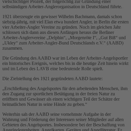
vielschichtiger Prozeß, der folgerichtig zur Gründung einer
selbständigen Arbeiter-Anglerorganisation in Deutschland führte.
1921 überzeugte ein gewisser Wilhelm Bachmann, damals schon
siebzig-jährig, mit viel Elan etwa hundert Angler, in Berlin die ersten
vier Arbeiter-Angler Vereine zu gründen. Noch im gleichen Jahr
schlossen sich dann aus diesen Anfängen heraus die Berliner
Arbeiter-Anglervereine „Delphin“, „Morgenröte I“, „Gut Biß“ und
„Ukley“ zum Arbeiter-Angler-Bund Deutschlands e.V.“ (AABD)
zusammen.
Die Gründung des AABD war im Leben der Arbeiter-Angelsportler
ein historisches Ereignis, welches bis in die heutige Zeit hinein wirkt
und im Leben des LAVB eine bedeutende Rolle spielt.
Die Zielstellung des 1921 gegründeten AABD lautete:
„Erschließung des Angelsportes für den arbeitenden Menschen, ihm
den Zugang zur sportlichen Betätigung in der freien Natur zu
eröffnen und Gewässer als einen wichtigen Teil der Schätze der
heimatlichen Natur in seine Hände zu geben.“
Weiterhin sah der AABD seine vornehmste Aufgabe in der
Wahrung und Förderung der Interessen seiner Mitglieder auf allen
Gebieten des Angelsportes. Insbesondere bei der Beschaffung von
Angelgelegenheiten, Angelkarten, Geräten und Angelliteratur. Er