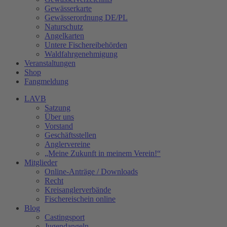
Gewässerkarte
Gewässerordnung DE/PL
Naturschutz
Angelkarten
Untere Fischereibehörden
Waldfahrgenehmigung
Veranstaltungen
Shop
Fangmeldung
LAVB
Satzung
Über uns
Vorstand
Geschäftsstellen
Anglervereine
„Meine Zukunft in meinem Verein!“
Mitglieder
Online-Anträge / Downloads
Recht
Kreisanglerverbände
Fischereischein online
Blog
Castingsport
Jugendangeln