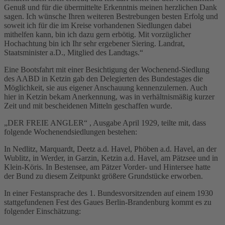
Genuß und für die übermittelte Erkenntnis meinen herzlichen Dank
sagen. Ich wünsche Ihren weiteren Bestrebungen besten Erfolg und
soweit ich für die im Kreise vorhandenen Siedlungen dabei
mithelfen kann, bin ich dazu gern erbötig. Mit vorzüglicher
Hochachtung bin ich Ihr sehr ergebener Siering. Landrat,
Staatsminister a.D., Mitglied des Landtags.“
Eine Bootsfahrt mit einer Besichtigung der Wochenend-Siedlung
des AABD in Ketzin gab den Delegierten des Bundestages die
Möglichkeit, sie aus eigener Anschauung kennenzulernen. Auch
hier in Ketzin bekam Anerkennung, was in verhältnismäßig kurzer
Zeit und mit bescheidenen Mitteln geschaffen wurde.
„DER FREIE ANGLER“ , Ausgabe April 1929, teilte mit, dass
folgende Wochenendsiedlungen bestehen:
In Nedlitz, Marquardt, Deetz a.d. Havel, Phöben a.d. Havel, an der
Wublitz, in Werder, in Garzin, Ketzin a.d. Havel, am Pätzsee und in
Klein-Köris. In Bestensee, am Pätzer Vorder- und Hintersee hatte
der Bund zu diesem Zeitpunkt größere Grundstücke erworben.
In einer Festansprache des 1. Bundesvorsitzenden auf einem 1930
stattgefundenen Fest des Gaues Berlin-Brandenburg kommt es zu
folgender Einschätzung: