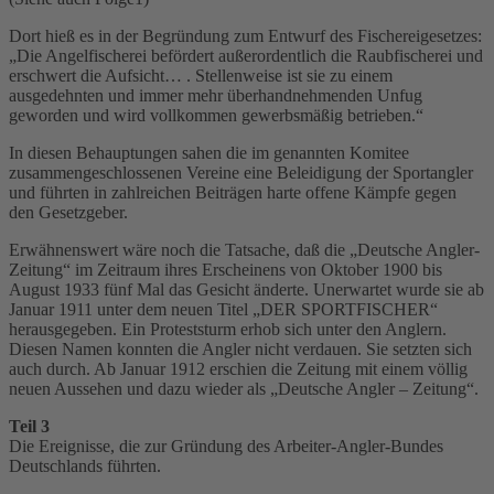
Dort hieß es in der Begründung zum Entwurf des Fischereigesetzes:
„Die Angelfischerei befördert außerordentlich die Raubfischerei und
erschwert die Aufsicht… . Stellenweise ist sie zu einem
ausgedehnten und immer mehr überhandnehmenden Unfug
geworden und wird vollkommen gewerbsmäßig betrieben.“
In diesen Behauptungen sahen die im genannten Komitee
zusammengeschlossenen Vereine eine Beleidigung der Sportangler
und führten in zahlreichen Beiträgen harte offene Kämpfe gegen
den Gesetzgeber.
Erwähnenswert wäre noch die Tatsache, daß die „Deutsche Angler-
Zeitung“ im Zeitraum ihres Erscheinens von Oktober 1900 bis
August 1933 fünf Mal das Gesicht änderte. Unerwartet wurde sie ab
Januar 1911 unter dem neuen Titel „DER SPORTFISCHER“
herausgegeben. Ein Proteststurm erhob sich unter den Anglern.
Diesen Namen konnten die Angler nicht verdauen. Sie setzten sich
auch durch. Ab Januar 1912 erschien die Zeitung mit einem völlig
neuen Aussehen und dazu wieder als „Deutsche Angler – Zeitung“.
Teil 3
Die Ereignisse, die zur Gründung des Arbeiter-Angler-Bundes
Deutschlands führten.