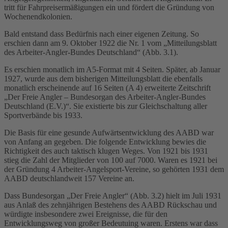
tritt für Fahrpreisermäßigungen ein und fördert die Gründung von
Wochenendkolonien.
Bald entstand dass Bedürfnis nach einer eigenen Zeitung. So
erschien dann am 9. Oktober 1922 die Nr. 1 vom „Mitteilungsblatt
des Arbeiter-Angler-Bundes Deutschland“ (Abb. 3.1).
Es erschien monatlich im A5-Format mit 4 Seiten. Später, ab Januar
1927, wurde aus dem bisherigen Mitteilungsblatt die ebenfalls
monatlich erscheinende auf 16 Seiten (A 4) erweiterte Zeitschrift
„Der Freie Angler – Bundesorgan des Arbeiter-Angler-Bundes
Deutschland (E.V.)“. Sie existierte bis zur Gleichschaltung aller
Sportverbände bis 1933.
Die Basis für eine gesunde Aufwärtsentwicklung des AABD war
von Anfang an gegeben. Die folgende Entwicklung bewies die
Richtigkeit des auch taktisch klugen Weges. Von 1921 bis 1931
stieg die Zahl der Mitglieder von 100 auf 7000. Waren es 1921 bei
der Gründung 4 Arbeiter-Angelsport-Vereine, so gehörten 1931 dem
AABD deutschlandweit 157 Vereine an.
Dass Bundesorgan „Der Freie Angler“ (Abb. 3.2) hielt im Juli 1931
aus Anlaß des zehnjährigen Bestehens des AABD Rückschau und
würdigte insbesondere zwei Ereignisse, die für den
Entwicklungsweg von großer Bedeutuing waren. Erstens war dass