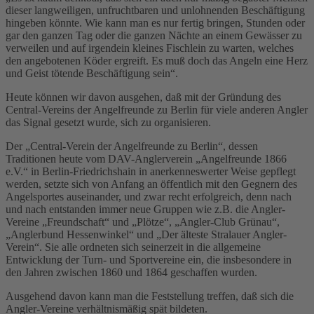
dieser langweiligen, unfruchtbaren und unlohnenden Beschäftigung
hingeben könnte. Wie kann man es nur fertig bringen, Stunden oder
gar den ganzen Tag oder die ganzen Nächte an einem Gewässer zu
verweilen und auf irgendein kleines Fischlein zu warten, welches
den angebotenen Köder ergreift. Es muß doch das Angeln eine Herz
und Geist tötende Beschäftigung sein“.
Heute können wir davon ausgehen, daß mit der Gründung des
Central-Vereins der Angelfreunde zu Berlin für viele anderen Angler
das Signal gesetzt wurde, sich zu organisieren.
Der „Central-Verein der Angelfreunde zu Berlin“, dessen
Traditionen heute vom DAV-Anglerverein „Angelfreunde 1866
e.V.“ in Berlin-Friedrichshain in anerkenneswerter Weise gepflegt
werden, setzte sich von Anfang an öffentlich mit den Gegnern des
Angelsportes auseinander, und zwar recht erfolgreich, denn nach
und nach entstanden immer neue Gruppen wie z.B. die Angler-
Vereine „Freundschaft“ und „Plötze“, „Angler-Club Grünau“,
„Anglerbund Hessenwinkel“ und „Der älteste Stralauer Angler-
Verein“. Sie alle ordneten sich seinerzeit in die allgemeine
Entwicklung der Turn- und Sportvereine ein, die insbesondere in
den Jahren zwischen 1860 und 1864 geschaffen wurden.
Ausgehend davon kann man die Feststellung treffen, daß sich die
Angler-Vereine verhältnismäßig spät bildeten.