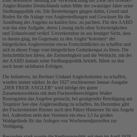
Eine besondere Stellung zur Verwirklichung der Ziele des Arbeiter-
Angler-Bundes Deutschlands nahm Mitte der zwanziger Jahre seine
Siedlungspolitik ein. Die Bestrebungen gingen dahin, Grund und
Boden für die Anlage von Anglersiedlungen und Gewässer für die
Ausübung des Angelns zu kaufen bzw. zu pachten. Für den AABD
war das eine Aufgabe, deren Lösung nicht ohne Schwierigkeiten
und Zeitaufwand verlief. Unverkennbar ist aus heutiger Sicht, dass
es darum ging, im Gegensatz zu den Angler“kolonien“ der
bürgerlichen Anglervereine etwas Fortschrittliches zu schaffen und
sich in dieser Frage vom bürgerlichen Gedankengut zu lösen. Die
fortschrittlichen Ideen, die Zielstrebigkeit und die Weitsicht, mit der
der AABD damals seine Siedlungspolitik betrieb, führte zu den
noch heute sichtbaren Erfolgen.
Die Initiativen, im Berliner Umland Anglerkolonien zu schaffen,
wurden immer stärker. In der 1927 erschienenen Januar-Ausgabe
„DER FREIE ANGLER“ wird infolge des guten
Zusammenwirkens mit dem Fischereiberechtigten Walter
Rosengarten das Angebot gemacht, bei genügender Beteiligung am
Teupitzer See eine Anglersiedlung zu schaffen. Im Dezember gibt
der Fischermeister Riemer auch den Pätzer Hintersee für das Angeln
frei. Außerdem steht den Vereinen ein etwa 3,5 ha großes
Waldgelände für das Anlegen von Wochenendparzellen zur
Verfügung.
Besonders stark wurde die Siedlungspolitik auf dem im April 1928