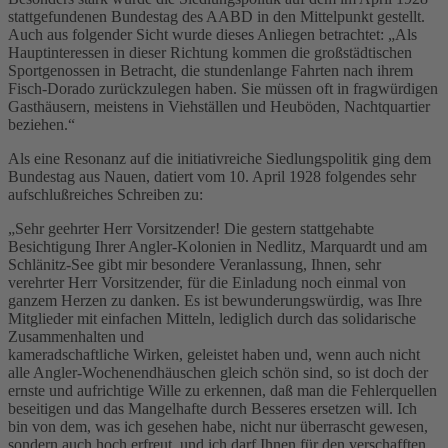
stattgefundenen Bundestag des AABD in den Mittelpunkt gestellt.
Auch aus folgender Sicht wurde dieses Anliegen betrachtet: „Als
Hauptinteressen in dieser Richtung kommen die großstädtischen
Sportgenossen in Betracht, die stundenlange Fahrten nach ihrem
Fisch-Dorado zurückzulegen haben. Sie müssen oft in fragwürdigen
Gasthäusern, meistens in Viehställen und Heuböden, Nachtquartier
beziehen.“
Als eine Resonanz auf die initiativreiche Siedlungspolitik ging dem
Bundestag aus Nauen, datiert vom 10. April 1928 folgendes sehr
aufschlußreiches Schreiben zu:
„Sehr geehrter Herr Vorsitzender! Die gestern stattgehabte
Besichtigung Ihrer Angler-Kolonien in Nedlitz, Marquardt und am
Schlänitz-See gibt mir besondere Veranlassung, Ihnen, sehr
verehrter Herr Vorsitzender, für die Einladung noch einmal von
ganzem Herzen zu danken. Es ist bewunderungswürdig, was Ihre
Mitglieder mit einfachen Mitteln, lediglich durch das solidarische
Zusammenhalten und
kameradschaftliche Wirken, geleistet haben und, wenn auch nicht
alle Angler-Wochenendhäuschen gleich schön sind, so ist doch der
ernste und aufrichtige Wille zu erkennen, daß man die Fehlerquellen
beseitigen und das Mangelhafte durch Besseres ersetzen will. Ich
bin von dem, was ich gesehen habe, nicht nur überrascht gewesen,
sondern auch hoch erfreut, und ich darf Ihnen für den verschafften