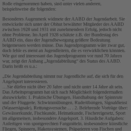
Rolle eingenommen haben, sind unter vielen anderen,
beispielsweise die folgenden:
Besonderes Augenmerk widmete der AABD der Jugendarbeit. Sie
entwickelte sich unter der Obhut bewährter Mitglieder des AABD
zwischen 1928 und 1931 mit zunehmendem Erfolg, jedoch nicht
ohne Probleme. Im April 1928 schätzte z.B. der Bundestag des
AABD ein, dass der Jugendbewegung größere Bedeutung
beigemessen werden müsse. Das Jugendprogramm wäre zwar gut,
doch fehle es meist an Jugendleitern, die es verwirklichen könnten.
Wie gut und interessant das Jugendprogramm vor rund 70 Jahren
war, zeigt der Anhang „Jugendabteilung“ des Status des AABD.
Darin heißt es u.a.:
„Die Jugendabteilung nimmt nur Jugendliche auf, die sich für den
Angelsport interessieren.
…Sie dürfen nicht über 20 Jahre und nicht unter 14 Jahre alt sein.
Das Arbeitsprogramm hat sich nach Möglichkeit folgendermaßen
abzuwickeln: 1. Praktische Übungen, Handhabung der Spinnrute
und der Fluggerte, Schwimmübungen, Ruderübungen, Signaldienst
(Wassersignale), Rettungsversuche… . 2. Belehrende Vorträge über:
Gewässerkunde, Fischkunde, Heimatkunde, Fischereigesetz, Sport
im allgemeinen, insbesondere Angelsport. 3. Häusliche Aufgaben:
Anfertigen von sportgerechten Fangmitteln, insbesondere künstliche
Fliegen, Spinnern, Hakensystemen, Präparieren von Fischen und