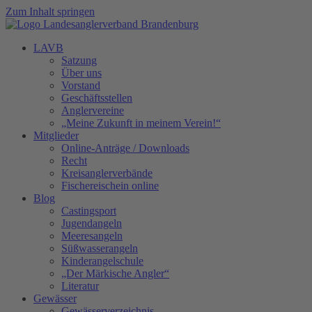
Zum Inhalt springen
LAVB
Satzung
Über uns
Vorstand
Geschäftsstellen
Anglervereine
„Meine Zukunft in meinem Verein!“
Mitglieder
Online-Anträge / Downloads
Recht
Kreisanglerverbände
Fischereischein online
Blog
Castingsport
Jugendangeln
Meeresangeln
Süßwasserangeln
Kinderangelschule
„Der Märkische Angler“
Literatur
Gewässer
Gewässerverzeichnis