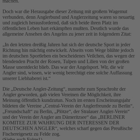
machen.
Doch war die Herausgabe dieser Zeitung mit großem Wagemut
verbunden, denn Anglerbund und Anglerzeitung waren so neuartig
und zugleich herausfordernd, daß sich beide ihren Platz im
öffentlichen Leben hart erkämpften mußten. Deutlich wurde das
allgemeine Ansehen des Angelns zu jener zeit in folgendem Zitat:
„In den letzten dreißig Jahren hat sich der deutsche Sport in jeder
Richtung hin mächtig entwickelt. Abseits vom Wege blühte jedoch
im deutschen Sportleben ein bescheidenes Veilchen, das wegen der
blendenden Pracht der Rosen, Tulpen und Lilien von der großen
Masse unentdeckt blieb. Das war der Angelsport. Wir, die wir
Angler sind, wissen, wie wenig berechtigt eine solche Auffassung
unserer Liebhaberei ist.“
Die „Deutsche Angler-Zeitung“, nunmehr zum Sprachrohr der
Angler geworden, gab vielen Vereinen die Möglichkeit, ihre
Meinung öffentlich kundzutun. Noch im ersten Erscheinungsjahr
bildeten die Vereine „Central-Verein der Anglerfreunde zu Berlin“,
„Freundschaft“ zu Berlin, „Plötze“, der Stralauer Angler-Verein“
und der Verein der Angler am Dämeritzsee“ das „BERLINER
KOMITEE ZUR WAHRUNG DER INTERESSEN DER
DEUTSCHEN ANGLER“, welches scharf gegen das Preußische
Fischereigesetz zu Felde zog.
(Siehe auch Folge1)