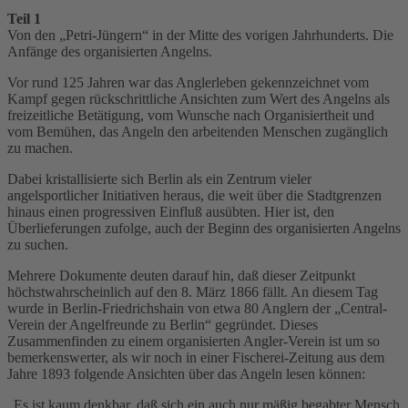
Teil 1
Von den „Petri-Jüngern“ in der Mitte des vorigen Jahrhunderts. Die
Anfänge des organisierten Angelns.
Vor rund 125 Jahren war das Anglerleben gekennzeichnet vom
Kampf gegen rückschrittliche Ansichten zum Wert des Angelns als
freizeitliche Betätigung, vom Wunsche nach Organisiertheit und
vom Bemühen, das Angeln den arbeitenden Menschen zugänglich
zu machen.
Dabei kristallisierte sich Berlin als ein Zentrum vieler
angelsportlicher Initiativen heraus, die weit über die Stadtgrenzen
hinaus einen progressiven Einfluß ausübten. Hier ist, den
Überlieferungen zufolge, auch der Beginn des organisierten Angelns
zu suchen.
Mehrere Dokumente deuten darauf hin, daß dieser Zeitpunkt
höchstwahrscheinlich auf den 8. März 1866 fällt. An diesem Tag
wurde in Berlin-Friedrichshain von etwa 80 Anglern der „Central-
Verein der Angelfreunde zu Berlin“ gegründet. Dieses
Zusammenfinden zu einem organisierten Angler-Verein ist um so
bemerkenswerter, als wir noch in einer Fischerei-Zeitung aus dem
Jahre 1893 folgende Ansichten über das Angeln lesen können:
„Es ist kaum denkbar, daß sich ein auch nur mäßig begabter Mensch