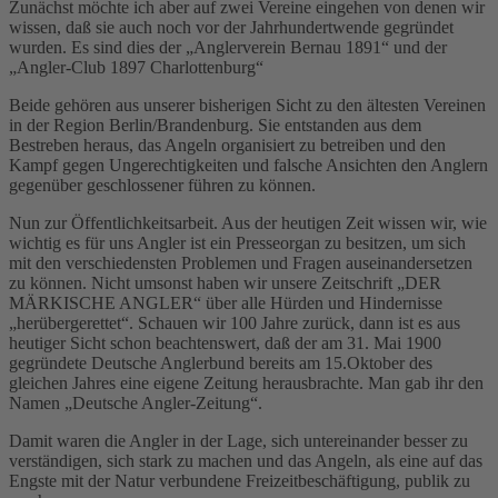
Zunächst möchte ich aber auf zwei Vereine eingehen von denen wir
wissen, daß sie auch noch vor der Jahrhundertwende gegründet
wurden. Es sind dies der „Anglerverein Bernau 1891“ und der
„Angler-Club 1897 Charlottenburg“
Beide gehören aus unserer bisherigen Sicht zu den ältesten Vereinen
in der Region Berlin/Brandenburg. Sie entstanden aus dem
Bestreben heraus, das Angeln organisiert zu betreiben und den
Kampf gegen Ungerechtigkeiten und falsche Ansichten den Anglern
gegenüber geschlossener führen zu können.
Nun zur Öffentlichkeitsarbeit. Aus der heutigen Zeit wissen wir, wie
wichtig es für uns Angler ist ein Presseorgan zu besitzen, um sich
mit den verschiedensten Problemen und Fragen auseinandersetzen
zu können. Nicht umsonst haben wir unsere Zeitschrift „DER
MÄRKISCHE ANGLER“ über alle Hürden und Hindernisse
„herübergerettet“. Schauen wir 100 Jahre zurück, dann ist es aus
heutiger Sicht schon beachtenswert, daß der am 31. Mai 1900
gegründete Deutsche Anglerbund bereits am 15.Oktober des
gleichen Jahres eine eigene Zeitung herausbrachte. Man gab ihr den
Namen „Deutsche Angler-Zeitung“.
Damit waren die Angler in der Lage, sich untereinander besser zu
verständigen, sich stark zu machen und das Angeln, als eine auf das
Engste mit der Natur verbundene Freizeitbeschäftigung, publik zu