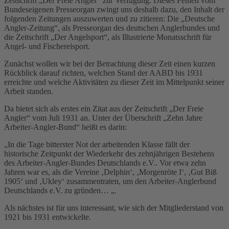
Zeitschrift „Der Freie Angler“ zur Verfügung. Dieses Fehlen vom
Bundeseigenen Presseorgan zwingt uns deshalb dazu, den Inhalt der
folgenden Zeitungen auszuwerten und zu zitieren: Die „Deutsche
Angler-Zeitung“, als Presseorgan des deutschen Anglerbundes und
die Zeitschrift „Der Angelsport“, als Illustrierte Monatsschrift für
Angel- und Fischereisport.
Zunächst wollen wir bei der Betrachtung dieser Zeit einen kurzen
Rückblick darauf richten, welchen Stand der AABD bis 1931
erreichte und welche Aktivitäten zu dieser Zeit im Mittelpunkt seiner
Arbeit standen.
Da bietet sich als erstes ein Zitat aus der Zeitschrift „Der Freie
Angler“ vom Juli 1931 an. Unter der Überschrift „Zehn Jahre
Arbeiter-Angler-Bund“ heißt es darin:
„In die Tage bitterster Not der arbeitenden Klasse fällt der
historische Zeitpunkt der Wiederkehr des zehnjährigen Bestehens
des Arbeiter-Angler-Bundes Deutschlands e.V.. Vor etwa zehn
Jahren war es, als die Vereine ‚Delphin‘, ‚Morgenröte I‘, ‚Gut Biß
1905‘ und ‚Ukley‘ zusammentraten, um den Arbeiter-Anglerbund
Deutschlands e.V. zu gründen… „.
Als nächstes ist für uns interessant, wie sich der Mitgliederstand von
1921 bis 1931 entwickelte.