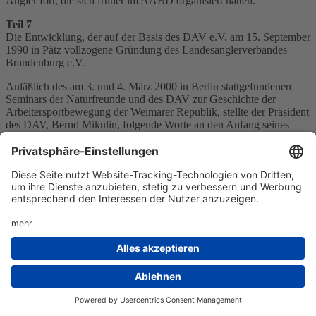
Angler fort, die sich früher im AABD organisiert hatten.
Teil 7
Die Entwicklung, der auf der Basis des DAV e.V. am 15. September
1990 in Pätz vollzogene Gründung des Landesanglerverbandes
Brandenburg e.V.
Anläßlich des am 3. und 4. März 2000 in Berlin stattgefundenen
Seminars der Naturfreunde und des DAV zur Geschichte der
Arbeitersportbewegung der Weimarer Republik, stellte der Präsident
des DAV, Bernd Mikulin, folgende Worte an den Anfang seines
Vortrages:
„Der DAV ist aus der DDR in das vereinte Deutschland
hineingewachsen und hat seither die Angelkultur und
Angelphilosophie in Deutschland zweifellos bereichert. Dies
verdanken wir unserem Traditionsverständnis, sehen wir doch
unsere Wurzeln vor allem in der Arbeiter-Anglerbewegung, wie
auch die Naturfreunde ihre Wurzeln der sich emanzipierten
Arbeiterklasse um die Jahrhundertwende verdanken.“
Folgerichtig entwickelte sich bei den Brandenburger Anglern der
Wunsch, als ein Bestandteil des DAV einen Anglerverband für das
Land Brandenburg zu gründen. Die Zielsetzung bestand damals
darin, den bestehenden Anglervereinen in Brandenburg eine sichere
und feste Grundlage für eine progressive Weiterentwicklung zu