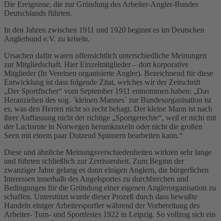
Die Ereignisse, die zur Gründung des Arbeiter-Angler-Bundes
Deutschlands führten.
In den Jahren zwischen 1911 und 1920 beginnt es im Deutschen
Anglerbund e.V. zu kriseln.
Ursachen dafür waren offensichtlich unterschiedliche Meinungen
zur Mitgliedschaft. Hier Einzelmitglieder – dort korporative
Mitglieder (In Vereinen organisierte Angler). Bezeichnend für diese
Entwicklung ist dass folgende Zitat, welches wir der Zeitschrift
„Der Sportfischer“ vom September 1911 entnommen haben: „Das
Heranziehen des sog. ´kleinen Mannes´ zur Bundesorganisation ist
es, was den Herren nicht so recht behagt. Der kleine Mann ist nach
ihrer Auffassung nicht der richtige „Sportgerechte“, weil er nicht mit
der Lachsrute in Norwegen herumkraxeln oder nicht die großen
Seen mit einem paar Dutzend Spinnern bearbeiten kann.“
Diese und ähnliche Meinungsverschiedenheiten wirkten sehr lange
und führten schließlich zur Zerrissenheit. Zum Beginn der
zwanziger Jahre gelang es dann einigen Anglern, die bürgerlichen
Interessen innerhalb des Angelsportes zu durchbrechen und
Bedingungen für die Gründung einer eigenen Anglerorganisation zu
schaffen. Unterstützt wurde dieser Prozeß durch dass bewußte
Handeln einiger Arbeitersportler während der Vorbereitung des
Arbeiter- Turn- und Sportfestes 1922 in Leipzig. So vollzog sich ein