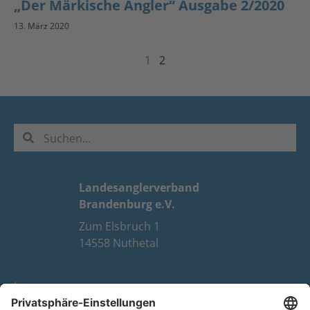
„Der Märkische Angler“ Ausgabe 2/2020
13. März 2020
1
2
Landesanglerverband
Brandenburg e.V.
Zum Elsbruch 1
14558 Nuthetal
Impressum