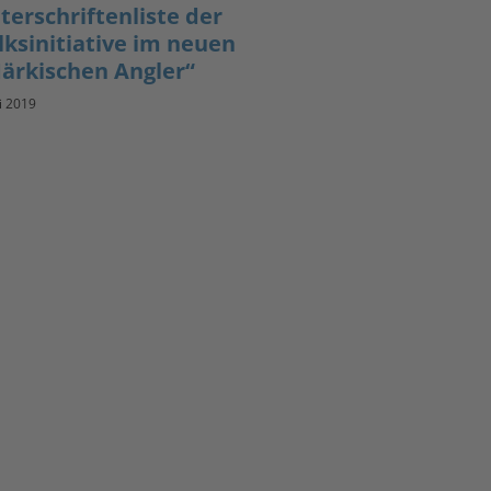
terschriftenliste der
lksinitiative im neuen
ärkischen Angler“
li 2019