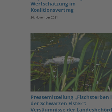
Wertschätzung im
Koalitionsvertrag
26. November 2021
Pressemitteilung „Fischsterben 
der Schwarzen Elster“:
Versäumnisse der Landesbehör