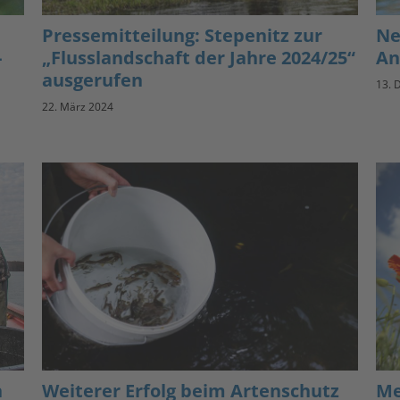
Pressemitteilung: Stepenitz zur
Ne
-
„Flusslandschaft der Jahre 2024/25“
An
ausgerufen
13. 
22. März 2024
n
Weiterer Erfolg beim Artenschutz
Me