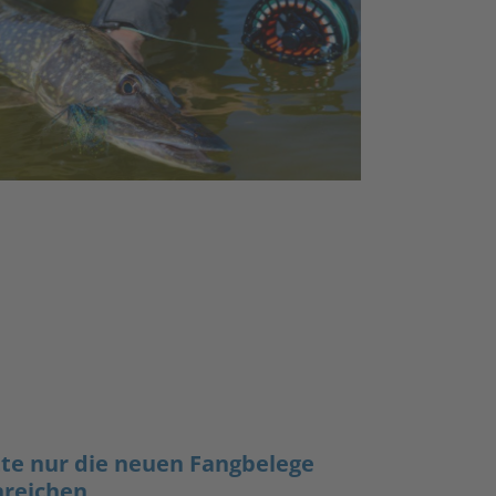
tte nur die neuen Fangbelege
nreichen