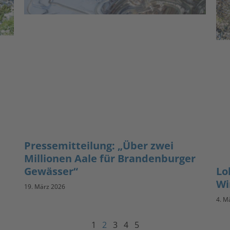
Pressemitteilung: „Über zwei
Millionen Aale für Brandenburger
Lo
Gewässer“
Wi
19. März 2026
4. M
1
2
3
4
5