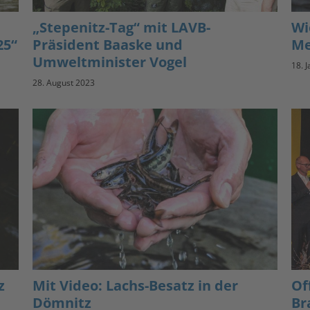
„Stepenitz-Tag“ mit LAVB-
Wi
25“
Präsident Baaske und
Me
Umweltminister Vogel
18. 
28. August 2023
z
Mit Video: Lachs-Besatz in der
Of
Dömnitz
Br