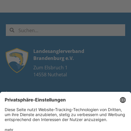
Landesanglerverband
Brandenburg e.V.
Zum Elsbruch 1
14558 Nuthetal
Impressum
Datenschutz
FAQ