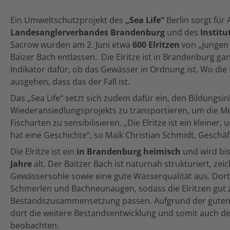
Ein Umweltschutzprojekt des
„Sea Life“
Berlin sorgt für
Landesanglerverbandes Brandenburg
und des
Institu
Sacrow wurden am 2. Juni etwa
600 Elritzen
von „jungen 
Baizer Bach entlassen. Die Elritze ist in Brandenburg gan
Indikator dafür, ob das Gewässer in Ordnung ist. Wo die
ausgehen, dass das der Fall ist.
Das „Sea Life“ setzt sich zudem dafür ein, den Bildungsin
Wiederansiedlungsprojekts zu transportieren, um die M
Fischarten zu sensibilisieren. „Die Elritze ist ein kleiner, u
hat eine Geschichte“, so Maik Christian Schmidt, Geschäft
Die Elritze ist ein
in Brandenburg heimisch
und wird bi
Jahre
alt. Der Baitzer Bach ist naturnah strukturiert, zeic
Gewässersohle sowie eine gute Wasserqualität aus. Dort 
Schmerlen und Bachneunaugen, sodass die Elritzen gut z
Bestandszusammensetzung passen. Aufgrund der guten 
dort die weitere Bestandsentwicklung und somit auch der
beobachten.