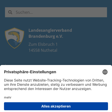
Landesanglerverband
Brandenburg e.V.
Zum Elsbruch 1
14558 Nuthetal
Impressum
Datenschutz
FAQ
Youtube
Facebook