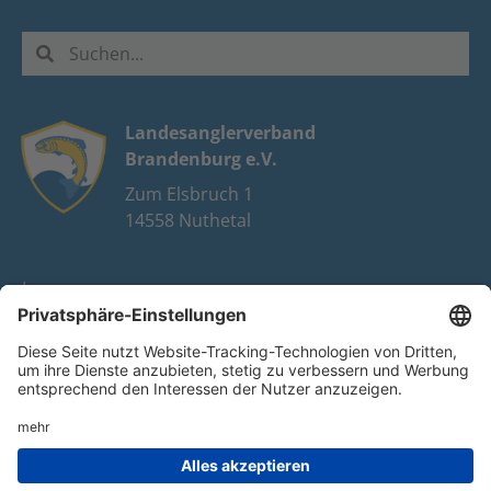
Landesanglerverband
Brandenburg e.V.
Zum Elsbruch 1
14558 Nuthetal
Impressum
Datenschutz
FAQ
Youtube
Facebook