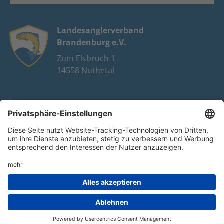
Landesanglerverband
Brandenburg e.V.
Zum Elsbruch 1
14558 Nuthetal
Impressum
Datenschutz
FAQ
Youtube
Facebook
Instagram