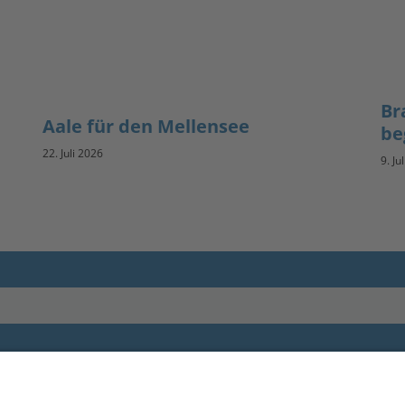
Br
Aale für den Mellensee
be
22. Juli 2026
9. Ju
Impressum
andesanglerverband
randenburg e.V.
Datenschutz