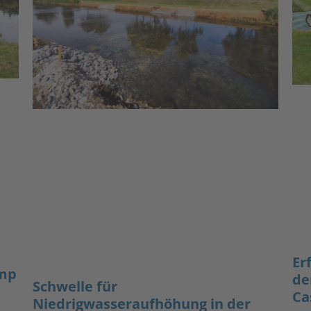
Er
amp
de
Schwelle für
Ca
Niedrigwasseraufhöhung in der