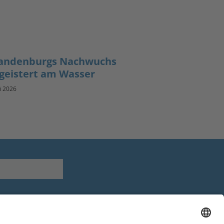
andenburgs Nachwuchs
geistert am Wasser
li 2026
Youtube
Facebook