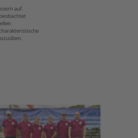
ssern auf.
 beobachtet
ellen
charakteristische
auszuüben.