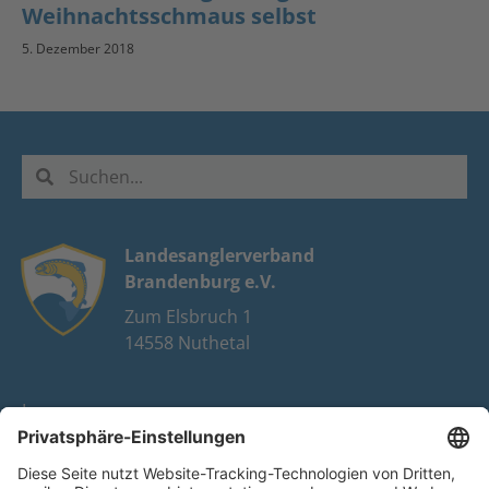
Weihnachtsschmaus selbst
5. Dezember 2018
Landesanglerverband
Brandenburg e.V.
Zum Elsbruch 1
14558 Nuthetal
Impressum
Datenschutz
FAQ