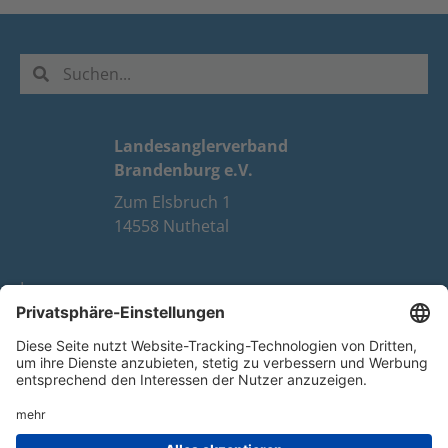
Landesanglerverband
Brandenburg e.V.
Zum Elsbruch 1
14558 Nuthetal
Impressum
Datenschutz
FAQ
Youtube