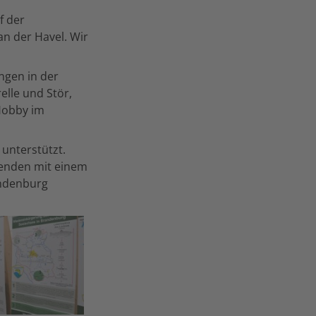
f der
an der Havel. Wir
ngen in der
lle und Stör,
 Hobby im
unterstützt.
enden mit einem
andenburg