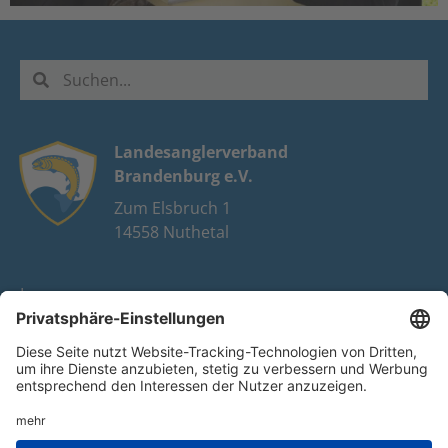
Landesanglerverband
Brandenburg e.V.
Zum Elsbruch 1
14558 Nuthetal
Impressum
Datenschutz
FAQ
Youtube