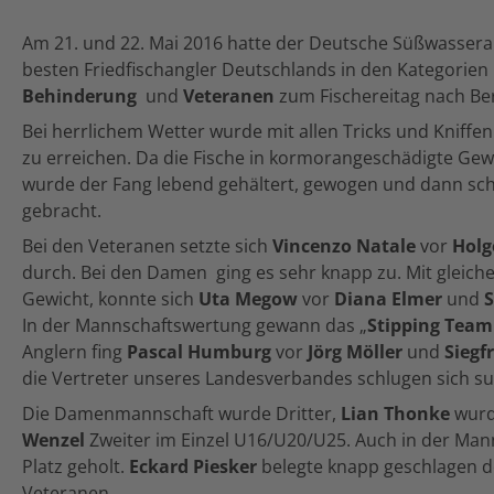
Am 21. und 22. Mai 2016 hatte der Deutsche Süßwassera
besten Friedfischangler Deutschlands in den Kategorien
Behinderung
und
Veteranen
zum Fischereitag nach Be
Bei herrlichem Wetter wurde mit allen Tricks und Kniffe
zu erreichen. Da die Fische in kormorangeschädigte Gew
wurde der Fang lebend gehältert, gewogen und dann sc
gebracht.
Bei den Veteranen setzte sich
Vincenzo Natale
vor
Holg
durch. Bei den Damen ging es sehr knapp zu. Mit gleiche
Gewicht, konnte sich
Uta Megow
vor
Diana Elmer
und
S
In der Mannschaftswertung gewann das „
Stipping Tea
Anglern fing
Pascal Humburg
vor
Jörg Möller
und
Siegf
die Vertreter unseres Landesverbandes schlugen sich su
Die Damenmannschaft wurde Dritter,
Lian Thonke
wurd
Wenzel
Zweiter im Einzel U16/U20/U25. Auch in der Ma
Platz geholt.
Eckard Piesker
belegte knapp geschlagen de
Veteranen.