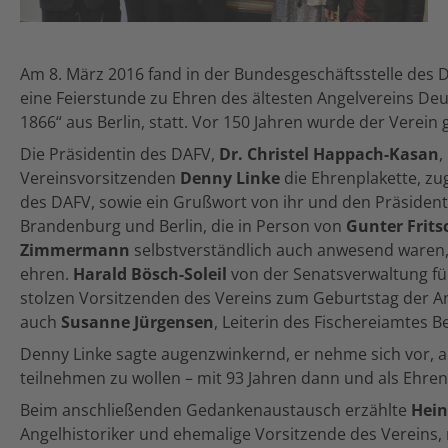
Am 8. März 2016 fand in der Bundesgeschäftsstelle des
eine Feierstunde zu Ehren des ältesten Angelvereins De
1866“ aus Berlin, statt. Vor 150 Jahren wurde der Verein
Die Präsidentin des DAFV,
Dr. Christel Happach-Kasan
,
Vereinsvorsitzenden
Denny Linke
die Ehrenplakette, zu
des DAFV, sowie ein Grußwort von ihr und den Präsiden
Brandenburg und Berlin, die in Person von
Gunter Frits
Zimmermann
selbstverständlich auch anwesend waren,
ehren.
Harald Bösch-Soleil
von der Senatsverwaltung fü
stolzen Vorsitzenden des Vereins zum Geburtstag der A
auch
Susanne Jürgensen
, Leiterin des Fischereiamtes B
Denny Linke sagte augenzwinkernd, er nehme sich vor, a
teilnehmen zu wollen – mit 93 Jahren dann und als Ehren
Beim anschließenden Gedankenaustausch erzählte
Hein
Angelhistoriker und ehemalige Vorsitzende des Vereins, 