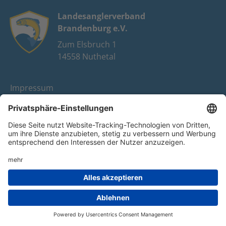
Landesanglerverband
Brandenburg e.V.
Zum Elsbruch 1
14558 Nuthetal
Impressum
Datenschutz
FAQ
Youtube
Facebook
Instagram