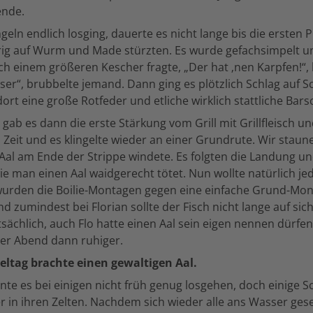
ende.
ln endlich losging, dauerte es nicht lange bis die ersten 
rig auf Wurm und Made stürzten. Es wurde gefachsimpelt un
h einem größeren Kescher fragte, „Der hat ‚nen Karpfen!“,
aser“, brubbelte jemand. Dann ging es plötzlich Schlag auf Sc
ort eine große Rotfeder und etliche wirklich stattliche Bars
gab es dann die erste Stärkung vom Grill mit Grillfleisch u
l Zeit und es klingelte wieder an einer Grundrute. Wir staun
r Aal am Ende der Strippe windete. Es folgten die Landung un
e man einen Aal waidgerecht tötet. Nun wollte natürlich jed
 wurden die Boilie-Montagen gegen eine einfache Grund-M
d zumindest bei Florian sollte der Fisch nicht lange auf sic
tsächlich, auch Flo hatte einen Aal sein eigen nennen dürfe
der Abend dann ruhiger.
eltag brachte einen gewaltigen Aal.
te es bei einigen nicht früh genug losgehen, doch einige 
r in ihren Zelten. Nachdem sich wieder alle ans Wasser gesel