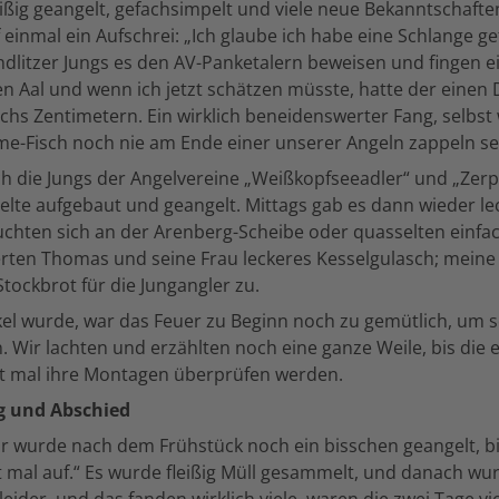
ißig geangelt, gefachsimpelt und viele neue Bekanntschaft
 einmal ein Aufschrei: „Ich glaube ich habe eine Schlange g
dlitzer Jungs es den AV-Panketalern beweisen und fingen e
en Aal und wenn ich jetzt schätzen müsste, hatte der eine
hs Zentimetern. Ein wirklich beneidenswerter Fang, selbst
e-Fisch noch nie am Ende einer unserer Angeln zappeln s
 die Jungs der Angelvereine „Weißkopfseeadler“ und „Zerp
elte aufgebaut und geangelt. Mittags gab es dann wieder l
rsuchten sich an der Arenberg-Scheibe oder quasselten einfa
rten Thomas und seine Frau leckeres Kesselgulasch; meine
Stockbrot für die Jungangler zu.
el wurde, war das Feuer zu Beginn noch zu gemütlich, um s
 Wir lachten und erzählten noch eine ganze Weile, bis die 
rst mal ihre Montagen überprüfen werden.
g und Abschied
r wurde nach dem Frühstück noch ein bisschen geangelt, bi
 mal auf.“ Es wurde fleißig Müll gesammelt, und danach wu
eider, und das fanden wirklich viele, waren die zwei Tage vie