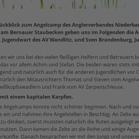
Rückblick zum Angelcamp des Anglerverbandes Niederba
15 am Bernauer Staubecken geben uns im Folgenden die 
, Jugendwart des AV Wandlitz, und Sven Brandenburg, J
n wir uns bei den vielen fleißigen Helfern und Betreuern 
das vor allem Achim und Stefan. Die beiden waren stets mi
ugend und natürlich auch für die anderen Jugendlichen vor O
türlich den Mitausrichtern Thomas und Steven vom Angelve
eißkopfseeadlern und Frank vom AV Zerpenschleuse.
 mit einem kapitalen Karpfen.
es Angelcamps konnte nicht schöner beginnen. Nach und nac
 ein und nahmen ihre Angelstellen in Beschlag. An Zelte a
 zu denken, zuerst mussten natürlich die Ruten ausgelegt 
nutzen. Dann kamen die Zelte an die Reihe und einige Auge
erkünfte. Danach besprachen wir mit den Jungs und unsere