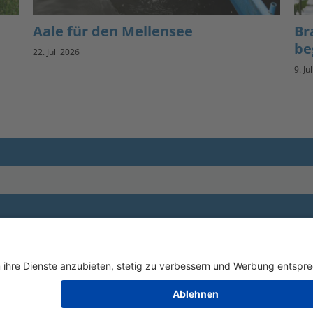
Aale für den Mellensee
Br
be
22. Juli 2026
9. Ju
Impressum
andesanglerverband
randenburg e.V.
Datenschutz
um Elsbruch 1
FAQ
4558 Nuthetal