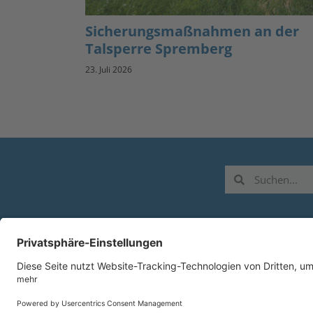
Sicherungsmaßnahmen an der
Talsperre Spremberg
23. Juli 2026
L
B
Z
1