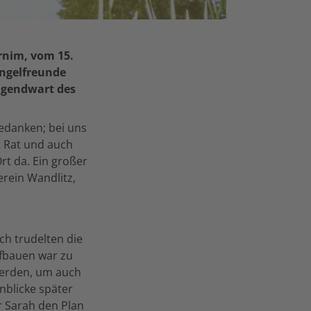
rnim, vom 15.
Angelfreunde
ugendwart des
bedanken; bei uns
t Rat und auch
rt da. Ein großer
rein Wandlitz,
h trudelten die
ufbauen war zu
werden, um auch
nblicke später
r Sarah den Plan