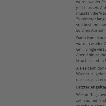
wurde wieder fle
geschlossen. Auf
mussten die Wan
Zentimeter lang
von bestimmt sec
solchen Ausnahm
Dann kamen auch
wurden wieder Z
Grill. Einige ve
Abend hin zaube
Frau bereiteten 
Als es dann dunk
Wasser zu gehen.
dass sie jetzt e
Letzter Angelta
Wie am Tag zuvo
„wir räumen erst
abgebaut. Denn l