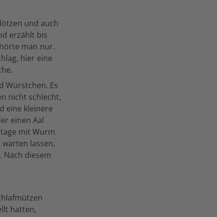
Plötzen und auch
d erzählt bis
 hörte man nur.
hlag, hier eine
che.
nd Würstchen. Es
en nicht schlecht,
d eine kleinere
er einen Aal
ontage mit Wurm
h warten lassen,
n. Nach diesem
Schlafmützen
lt hatten,