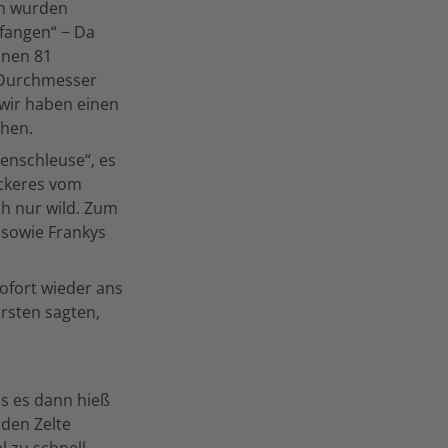
en wurden
efangen“ − Da
inen 81
n Durchmesser
 wir haben einen
ehen.
enschleuse“, es
eckeres vom
ch nur wild. Zum
 sowie Frankys
ofort wieder ans
ersten sagten,
s es dann hieß
rden Zelte
l zu schnell