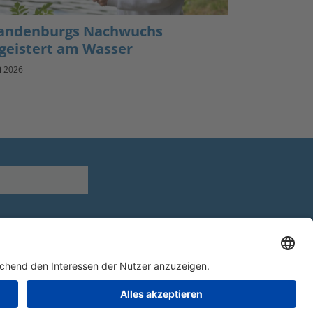
andenburgs Nachwuchs
geistert am Wasser
li 2026
Youtube
Facebook
Instagram