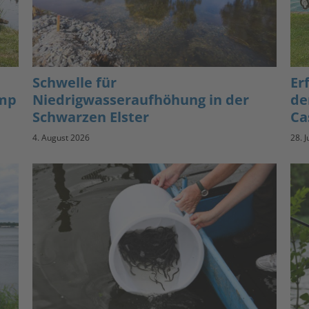
Schwelle für
Er
amp
Niedrigwasseraufhöhung in der
de
Schwarzen Elster
Ca
4. August 2026
28. J