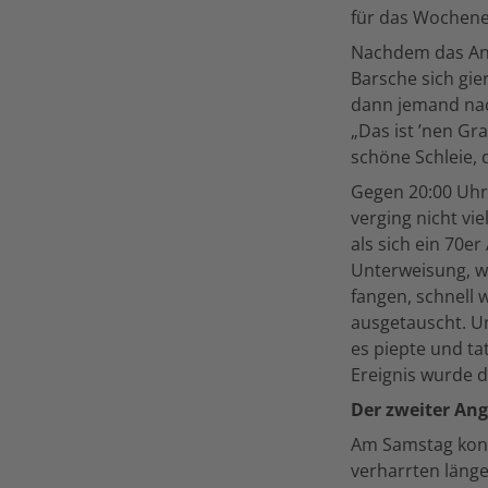
für das Wochen
Nachdem das Ange
Barsche sich gie
dann jemand nac
„Das ist ’nen Gr
schöne Schleie, d
Gegen 20:00 Uhr 
verging nicht vie
als sich ein 70e
Unterweisung, wi
fangen, schnell
ausgetauscht. Un
es piepte und ta
Ereignis wurde 
Der zweiter Ang
Am Samstag konn
verharrten länge