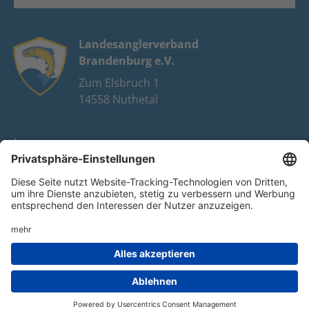
Landesanglerverband
Brandenburg e.V.
Zum Elsbruch 1
14558 Nuthetal
Impressum
Datenschutz
FAQ
Youtube
Facebook
Instagram