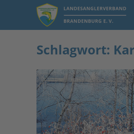
Schlagwort: Ka