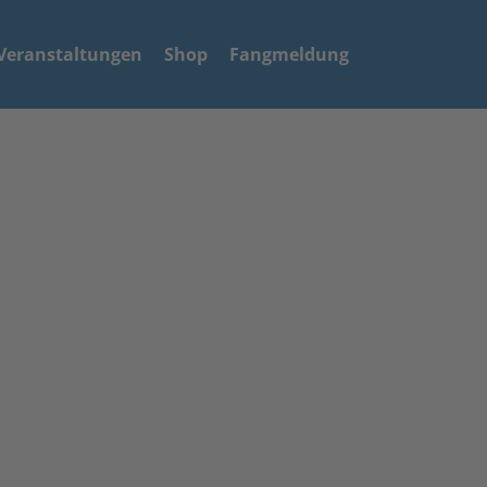
Veranstaltungen
Shop
Fangmeldung