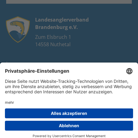
Landesanglerverband
Brandenburg e.V.
Zum Elsbruch 1
14558 Nuthetal
Impressum
Datenschutz
FAQ
Youtube
Facebook
Instagram