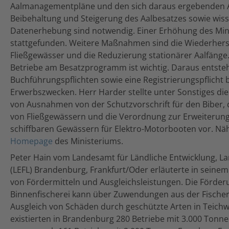
Aalmanagementpläne und den sich daraus ergebenden 
Beibehaltung und Steigerung des Aalbesatzes sowie wiss
Datenerhebung sind notwendig. Einer Erhöhung des Min
stattgefunden. Weitere Maßnahmen sind die Wiederherst
Fließgewässer und die Reduzierung stationärer Aalfänge.
Betriebe am Besatzprogramm ist wichtig. Daraus entst
Buchführungspflichten sowie eine Registrierungspflicht 
Erwerbszwecken. Herr Harder stellte unter Sonstiges di
von Ausnahmen von der Schutzvorschrift für den Biber, di
von Fließgewässern und die Verordnung zur Erweiterun
schiffbaren Gewässern für Elektro-Motorbooten vor. Näh
Homepage
des Ministeriums.
Peter Hain vom Landesamt für Ländliche Entwicklung, L
(LEFL) Brandenburg, Frankfurt/Oder erläuterte in seine
von Fördermitteln und Ausgleichsleistungen. Die Förder
Binnenfischerei kann über Zuwendungen aus der Fische
Ausgleich von Schäden durch geschützte Arten in Teichwi
existierten in Brandenburg 280 Betriebe mit 3.000 Tonn