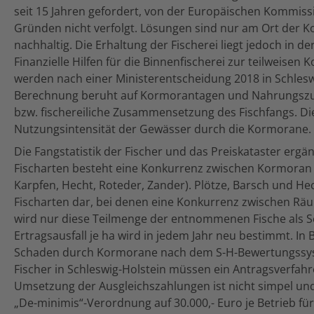
seit 15 Jahren gefordert, von der Europäischen Kommis
Gründen nicht verfolgt. Lösungen sind nur am Ort der Ko
nachhaltig. Die Erhaltung der Fischerei liegt jedoch in d
Finanzielle Hilfen für die Binnenfischerei zur teilweis
werden nach einer Ministerentscheidung 2018 in Schlesw
Berechnung beruht auf Kormorantagen und Nahrungs
bzw. fischereiliche Zusammensetzung des Fischfangs. Di
Nutzungsintensität der Gewässer durch die Kormorane.
Die Fangstatistik der Fischer und das Preiskataster ergä
Fischarten besteht eine Konkurrenz zwischen Kormoran u
Karpfen, Hecht, Roteder, Zander). Plötze, Barsch und Hec
Fischarten dar, bei denen eine Konkurrenz zwischen Räu
wird nur diese Teilmenge der entnommenen Fische als 
Ertragsausfall je ha wird in jedem Jahr neu bestimmt. In
Schaden durch Kormorane nach dem S-H-Bewertungssyste
Fischer in Schleswig-Holstein müssen ein Antragsverfahr
Umsetzung der Ausgleichszahlungen ist nicht simpel und 
„De-minimis“-Verordnung auf 30.000,- Euro je Betrieb für