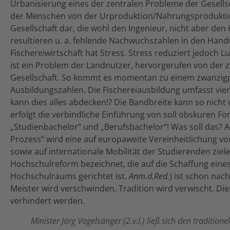
Urbanisierung eines der zentralen Probleme der Gesellsc
der Menschen von der Urproduktion/Nahrungsproduktion. 
Gesellschaft dar, die wohl den Ingenieur, nicht aber de
resultieren u. a. fehlende Nachwuchszahlen in den Hand
Fischereiwirtschaft hat Stress. Stress reduziert jedoch L
ist ein Problem der Landnutzer, hervorgerufen von der
Gesellschaft. So kommt es momentan zu einem zwanzigp
Ausbildungszahlen. Die Fischereiausbildung umfasst vie
kann dies alles abdecken!? Die Bandbreite kann so nicht
erfolgt die verbindliche Einführung von soll obskuren Fo
„Studienbachelor“ und „Berufsbachelor“! Was soll das? A
Prozess“ wird eine auf europaweite Vereinheitlichung 
sowie auf internationale Mobilität der Studierenden ziel
Hochschulreform bezeichnet, die auf die Schaffung eine
Hochschulraums gerichtet ist.
Anm.d.Red.
) ist schon nac
Meister wird verschwinden. Tradition wird verwischt. Di
verhindert werden.
Minister Jörg Vogelsänger (2.v.l.) ließ sich den traditio