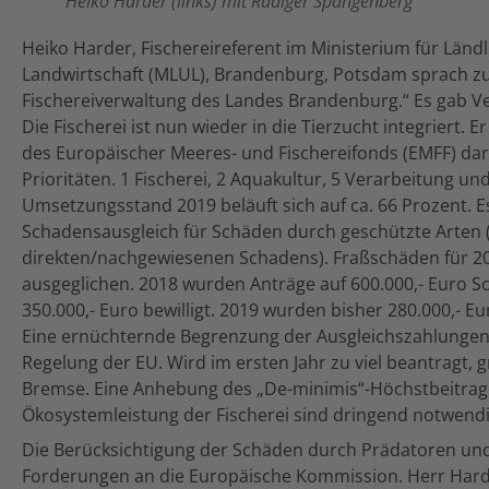
Heiko Harder (links) mit Rüdiger Spangenberg
Heiko Harder, Fischereireferent im Ministerium für Länd
Landwirtschaft (MLUL), Brandenburg, Potsdam sprach zu
Fischereiverwaltung des Landes Brandenburg.“ Es gab V
Die Fischerei ist nun wieder in die Tierzucht integriert. 
des Europäischer Meeres- und Fischereifonds (EMFF) dar
Prioritäten. 1 Fischerei, 2 Aquakultur, 5 Verarbeitung u
Umsetzungsstand 2019 beläuft sich auf ca. 66 Prozent. E
Schadensausgleich für Schäden durch geschützte Arten (
direkten/nachgewiesenen Schadens). Fraßschäden für 20
ausgeglichen. 2018 wurden Anträge auf 600.000,- Euro S
350.000,- Euro bewilligt. 2019 wurden bisher 280.000,- Eur
Eine ernüchternde Begrenzung der Ausgleichszahlungen 
Regelung der EU. Wird im ersten Jahr zu viel beantragt, g
Bremse. Eine Anhebung des „De-minimis“-Höchstbeitrage
Ökosystemleistung der Fischerei sind dringend notwendi
Die Berücksichtigung der Schäden durch Prädatoren u
Forderungen an die Europäische Kommission. Herr Hard