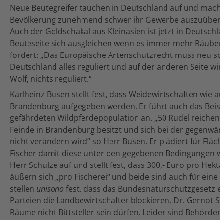
Neue Beutegreifer tauchen in Deutschland auf und mac
Bevölkerung zunehmend schwer ihr Gewerbe auszuüben. 
Auch der Goldschakal aus Kleinasien ist jetzt in Deutschl
Beuteseite sich ausgleichen wenn es immer mehr Räuber
fordert: „Das Europäische Artenschutzrecht muss neu sor
Deutschland alles reguliert und auf der anderen Seite w
Wolf, nichts reguliert.“
Karlheinz Busen stellt fest, dass Weidewirtschaften wie 
Brandenburg aufgegeben werden. Er führt auch das Beis
gefährdeten Wildpferdepopulation an. „50 Rudel reichen,
Feinde in Brandenburg besitzt und sich bei der gegenwär
nicht verändern wird“ so Herr Busen. Er plädiert für Fl
Fischer damit diese unter den gegebenen Bedingungen wi
Herr Schulze auf und stellt fest, dass 300,- Euro pro He
äußern sich „pro Fischerei“ und beide sind auch für ein
stellen
unisono
fest, dass das Bundesnaturschutzgesetz 
Parteien die Landbewirtschafter blockieren. Dr. Gernot 
Räume nicht Bittsteller sein dürfen. Leider sind Behörde