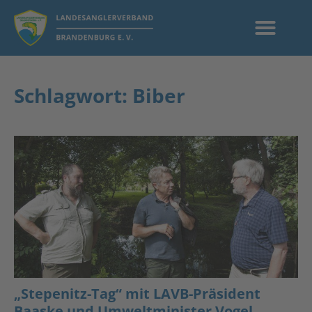
Schlagwort: Biber
„Stepenitz-Tag“ mit LAVB-Präsident
Baaske und Umweltminister Vogel