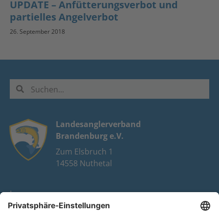
UPDATE – Anfütterungsverbot und
partielles Angelverbot
26. September 2018
Landesanglerverband
Brandenburg e.V.
Zum Elsbruch 1
14558 Nuthetal
Impressum
Datenschutz