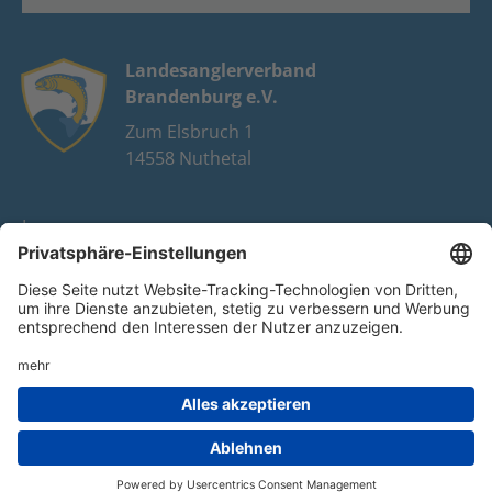
Landesanglerverband
Brandenburg e.V.
Zum Elsbruch 1
14558 Nuthetal
Impressum
Datenschutz
FAQ
Youtube
Facebook
Instagram