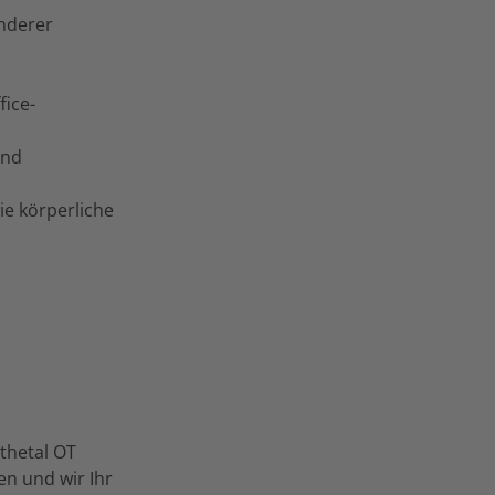
anderer
ice-
und
ie körperliche
thetal OT
en und wir Ihr