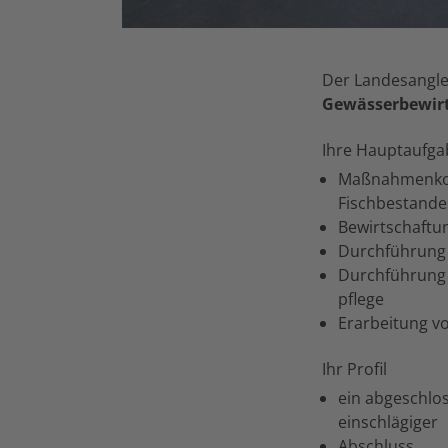
Der Landesangler
Gewässerbewir
Ihre Hauptaufg
Maßnahmenkoor
Fischbestande
Bewirtschaftu
Durchführung 
Durchführung 
pflege
Erarbeitung v
Ihr Profil
ein abgeschlo
einschlägiger
Abschluss