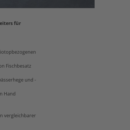
eiters für
biotopbezogenen
on Fischbesatz
wässerhege und -
en Hand
n vergleichbarer