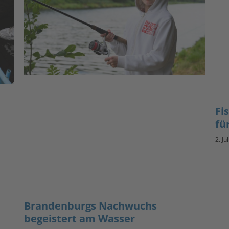
Fi
fü
2. Ju
Brandenburgs Nachwuchs
begeistert am Wasser