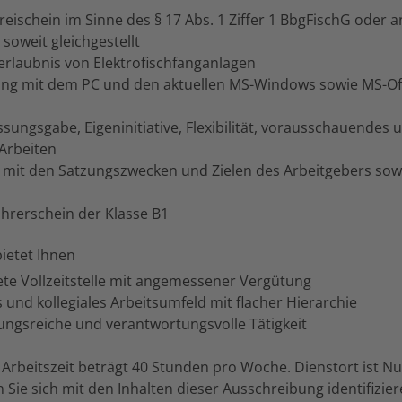
ereischein im Sinne des § 17 Abs. 1 Ziffer 1 BbgFischG oder 
soweit gleichgestellt
erlaubnis von Elektrofischfanganlagen
ng mit dem PC und den aktuellen MS-Windows sowie MS-Off
ssungsgabe, Eigeninitiative, Flexibilität, vorausschauendes 
 Arbeiten
g mit den Satzungszwecken und Zielen des Arbeitgebers sow
hrerschein der Klasse B1
bietet Ihnen
ete Vollzeitstelle mit angemessener Vergütung
s und kollegiales Arbeitsumfeld mit flacher Hierarchie
ungsreiche und verantwortungsvolle Tätigkeit
Arbeitszeit beträgt 40 Stunden pro Woche. Dienstort ist Nu
ie sich mit den Inhalten dieser Ausschreibung identifizier