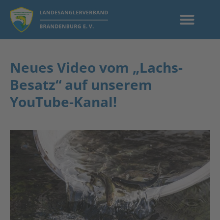
Neues Video vom „Lachs-
Besatz“ auf unserem
YouTube-Kanal!