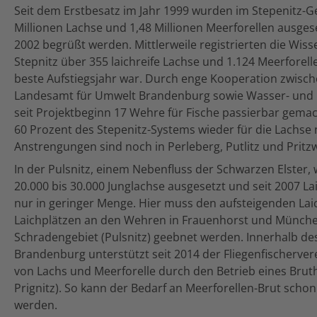
Seit dem Erstbesatz im Jahr 1999 wurden im Stepenitz-Ge
Millionen Lachse und 1,48 Millionen Meerforellen ausges
2002 begrüßt werden. Mittlerweile registrierten die Wiss
Stepnitz über 355 laichreife Lachse und 1.124 Meerforell
beste Aufstiegsjahr war. Durch enge Kooperation zwisc
Landesamt für Umwelt Brandenburg sowie Wasser- und 
seit Projektbeginn 17 Wehre für Fische passierbar gemac
60 Prozent des Stepenitz-Systems wieder für die Lachse 
Anstrengungen sind noch in Perleberg, Putlitz und Pritzw
In der Pulsnitz, einem Nebenfluss der Schwarzen Elster, w
20.000 bis 30.000 Junglachse ausgesetzt und seit 2007 Lai
nur in geringer Menge. Hier muss den aufsteigenden La
Laichplätzen an den Wehren in Frauenhorst und München
Schradengebiet (Pulsnitz) geebnet werden. Innerhalb d
Brandenburg unterstützt seit 2014 der Fliegenfischerver
von Lachs und Meerforelle durch den Betrieb eines Bruth
Prignitz). So kann der Bedarf an Meerforellen-Brut scho
werden.