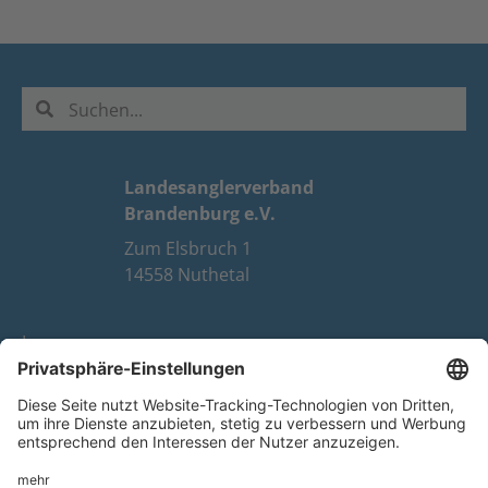
Landesanglerverband
Brandenburg e.V.
Zum Elsbruch 1
14558 Nuthetal
Impressum
Datenschutz
FAQ
Youtube