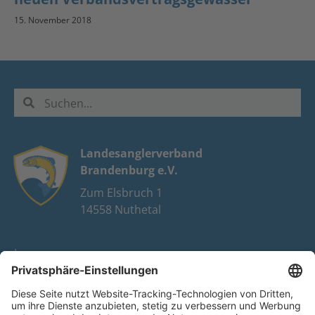
15. November 2018
Landesanglerverband
Brandenburg e.V.
Zum Elsbruch 1
14558 Nuthetal
Impressum
Datenschutz
FAQ