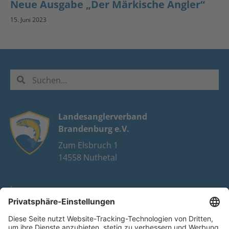
Neue Ausgabe „Der Märkische Angler“
15. Juni 2023
Landesanglerverband
Brandenburg e.V.
Zum Elsbruch 1
14558 Nuthetal
Impressum
Datenschutz
FAQ