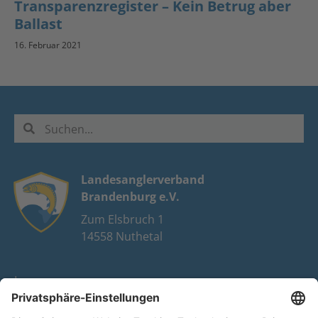
Transparenzregister – Kein Betrug aber
Ballast
16. Februar 2021
Landesanglerverband
Brandenburg e.V.
Zum Elsbruch 1
14558 Nuthetal
Impressum
Datenschutz