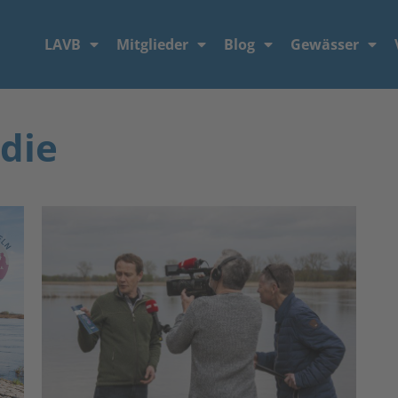
LAVB
Mitglieder
Blog
Gewässer
die