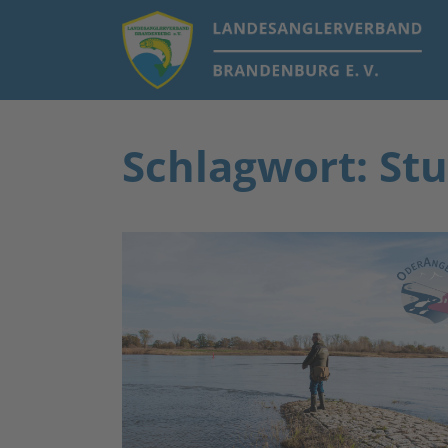
Schlagwort: Stu