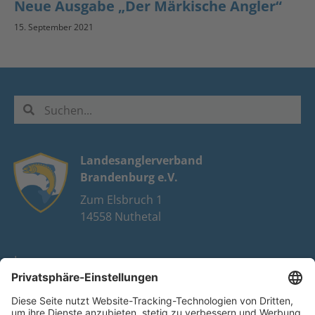
Neue Ausgabe „Der Märkische Angler“
15. September 2021
Landesanglerverband
Brandenburg e.V.
Zum Elsbruch 1
14558 Nuthetal
Impressum
Datenschutz
FAQ