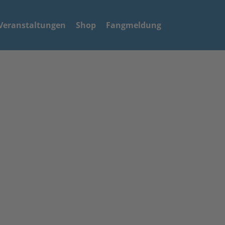
Veranstaltungen
Shop
Fangmeldung