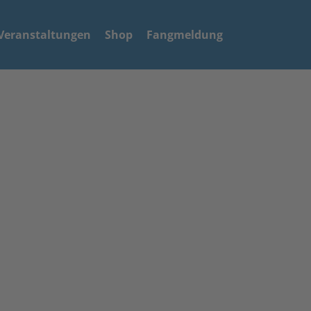
Veranstaltungen
Shop
Fangmeldung