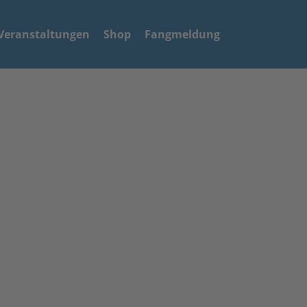
Veranstaltungen
Shop
Fangmeldung