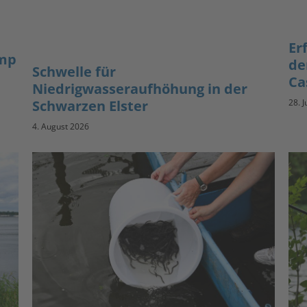
Er
amp
de
Schwelle für
Ca
Niedrigwasseraufhöhung in der
Schwarzen Elster
28. J
4. August 2026