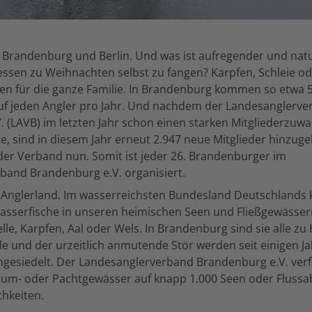
 Brandenburg und Berlin. Und was ist aufregender und na
tessen zu Weihnachten selbst zu fangen? Karpfen, Schleie od
sen für die ganze Familie. In Brandenburg kommen so etwa 
auf jeden Angler pro Jahr. Und nachdem der Landesanglerv
 (LAVB) im letzten Jahr schon einen starken Mitgliederzuw
e, sind in diesem Jahr erneut 2.947 neue Mitglieder hinzu
 der Verband nun. Somit ist jeder 26. Brandenburger im
band Brandenburg e.V. organisiert.
 Anglerland. Im wasserreichsten Bundesland Deutschlands
sserfische in unseren heimischen Seen und Fließgewässern
lle, Karpfen, Aal oder Wels. In Brandenburg sind sie alle zu
le und der urzeitlich anmutende Stör werden seit einigen Ja
ngesiedelt. Der Landesanglerverband Brandenburg e.V. verf
ntum- oder Pachtgewässer auf knapp 1.000 Seen oder Flussa
chkeiten.