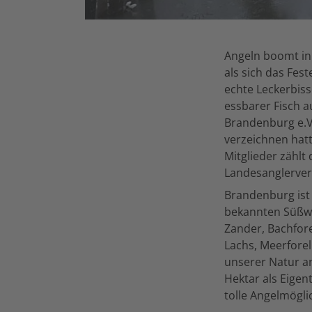
Angeln boomt in
als sich das Fes
echte Leckerbis
essbarer Fisch 
Brandenburg e.V.
verzeichnen hatt
Mitglieder zählt
Landesanglerver
Brandenburg ist
bekannten Süßwa
Zander, Bachfore
Lachs, Meerforel
unserer Natur a
Hektar als Eige
tolle Angelmögli