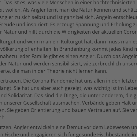
. Das ist es, was viele Menschen in einer hochtechnisierten
eit wollen. Als Angler lernt man die Natur kennen und schät
gler zu sich selbst und ist ganz bei sich. Angeln entschleu
t Freude und inspiriert. Es erzeugt Spannung und Erholung z
der Natur und hilft durch die Widrigkeiten der aktuellen Cor
ulturgut und wenn man ein Kulturgut hat, dann muss man es
evölkerung offenhalten. In Brandenburg kommt jedes Kind 
 nahezu jeder Familie gibt es einen Angler. Durch das Angel
der Natur und werden sensibilisiert, wie zerbrechlich unser
erte, die man in der Theorie nicht lernen kann.
ertrauen. Die Corona-Pandemie hat uns allen in den letzte
langt. Sie hat uns aber auch gezeigt, was wichtig ist im Leb
d Solidarität. Das sind die Dinge, die unter anderem, die
n unserer Gesellschaft ausmachen. Verbände geben Halt un
en. Sie geben Orientierung und bauen Vertrauen auf. Sie v
ch.
tzen. Angler entwickeln eine Demut vor dem Lebewesen u
ben Fische und engagieren sich für gesunde Fischbestände in