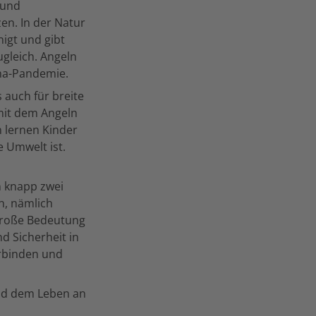
 und
zen. In der Natur
nigt und gibt
ugleich. Angeln
ona-Pandemie.
 auch für breite
mit dem Angeln
n lernen Kinder
e Umwelt ist.
n knapp zwei
en, nämlich
 große Bedeutung
d Sicherheit in
erbinden und
nd dem Leben an