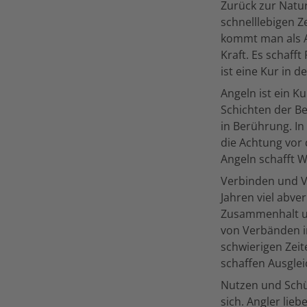
Zurück zur Natur
schnelllebigen Z
kommt man als An
Kraft. Es schaff
ist eine Kur in 
Angeln ist ein K
Schichten der B
in Berührung. In
die Achtung vor 
Angeln schafft W
Verbinden und V
Jahren viel abver
Zusammenhalt un
von Verbänden i
schwierigen Zeit
schaffen Ausglei
Nutzen und Schü
sich. Angler lie