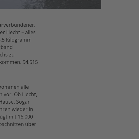
turverbundener,
er Hecht – alles
5,5 Kilogramm
erband
achs zu
gekommen. 94.515
 kommen alle
 vor. Ob Hecht,
 Hause. Sogar
hren wieder in
ügt mit 16.000
bschnitten über