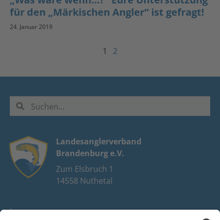
für den „Märkischen Angler“ ist gefragt!
24. Januar 2019
1
2
Landesanglerverband
Brandenburg e.V.
Zum Elsbruch 1
14558 Nuthetal
Impressum