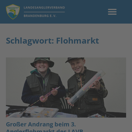
Schlagwort: Flohmarkt
Großer Andrang beim 3.
Anglerflohmarkt des LAVB