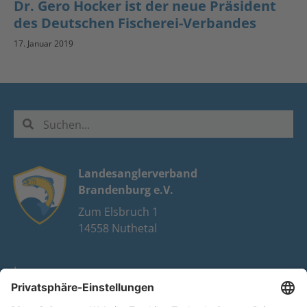
Dr. Gero Hocker ist der neue Präsident
des Deutschen Fischerei-Verbandes
17. Januar 2019
Landesanglerverband
Brandenburg e.V.
Zum Elsbruch 1
14558 Nuthetal
Impressum
Datenschutz