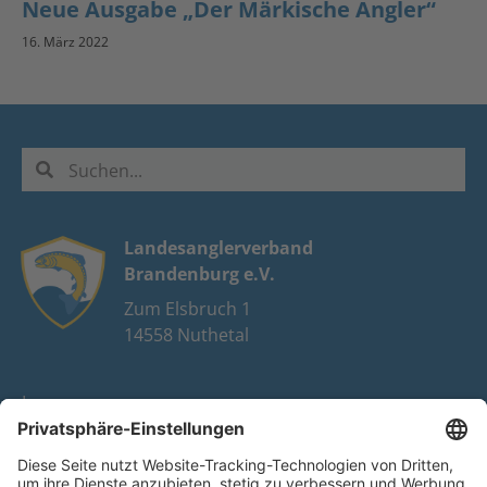
Neue Ausgabe „Der Märkische Angler“
16. März 2022
Landesanglerverband
Brandenburg e.V.
Zum Elsbruch 1
14558 Nuthetal
Impressum
Datenschutz
FAQ