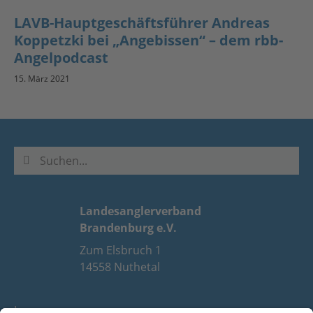
LAVB-Hauptgeschäftsführer Andreas
Koppetzki bei „Angebissen“ – dem rbb-
Angelpodcast
15. März 2021
Landesanglerverband
Brandenburg e.V.
Zum Elsbruch 1
14558 Nuthetal
Impressum