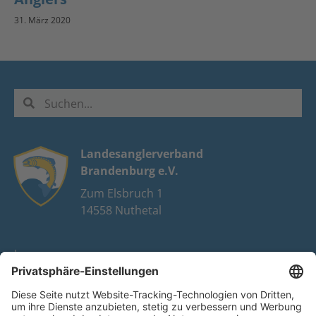
31. März 2020
Landesanglerverband
Brandenburg e.V.
Zum Elsbruch 1
14558 Nuthetal
Impressum
Datenschutz
FAQ