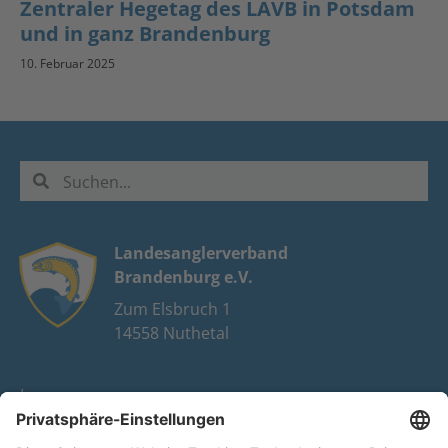
Zentraler Hegetag des LAVB in Potsdam
und in ganz Brandenburg
10. Februar 2025
Landesanglerverband
Brandenburg e.V.
Zum Elsbruch 1
14558 Nuthetal
Impressum
Datenschutz