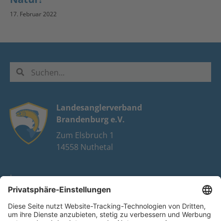
17. Februar 2022
Landesanglerverband
Brandenburg e.V.
Zum Elsbruch 1
14558 Nuthetal
Impressum
Datenschutz
FAQ