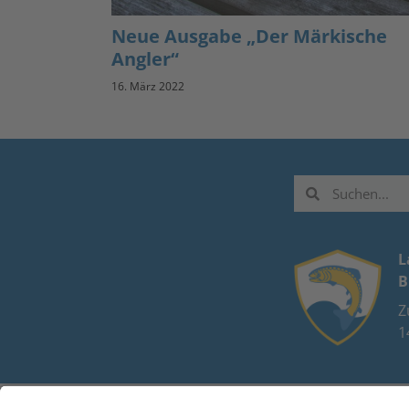
Neue Ausgabe „Der Märkische
Angler“
16. März 2022
L
B
Z
1