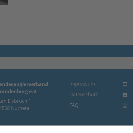
Impressum
andesanglerverband
randenburg e.V.
Datenschutz
um Elsbruch 1
FAQ
4558 Nuthetal