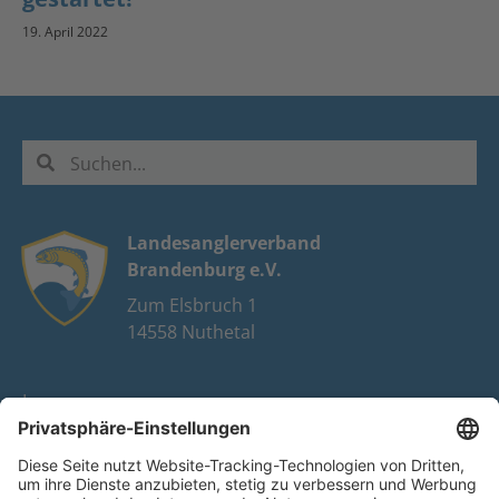
19. April 2022
Landesanglerverband
Brandenburg e.V.
Zum Elsbruch 1
14558 Nuthetal
Impressum
Datenschutz
FAQ