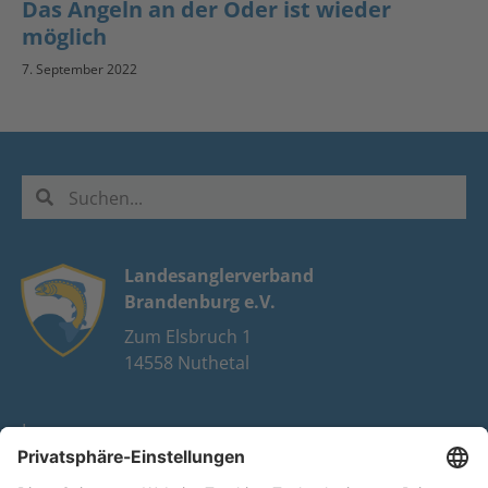
Das Angeln an der Oder ist wieder
möglich
7. September 2022
Landesanglerverband
Brandenburg e.V.
Zum Elsbruch 1
14558 Nuthetal
Impressum
Datenschutz